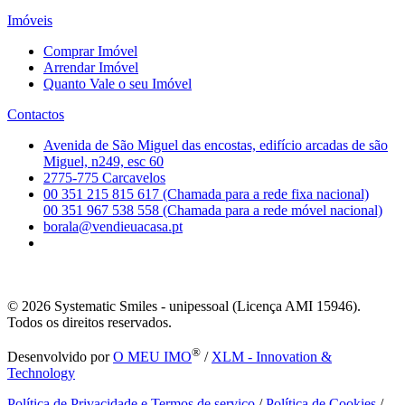
Imóveis
Comprar Imóvel
Arrendar Imóvel
Quanto Vale o seu Imóvel
Contactos
Avenida de São Miguel das encostas, edifício arcadas de são
Miguel, n249, esc 60
2775-775 Carcavelos
00 351 215 815 617 (Chamada para a rede fixa nacional)
00 351 967 538 558 (Chamada para a rede móvel nacional)
borala@vendieuacasa.pt
© 2026
Systematic Smiles - unipessoal (Licença AMI 15946).
Todos os direitos reservados.
®
Desenvolvido por
O MEU IMO
/
XLM - Innovation &
Technology
Política de Privacidade e Termos de serviço
/
Política de Cookies
/