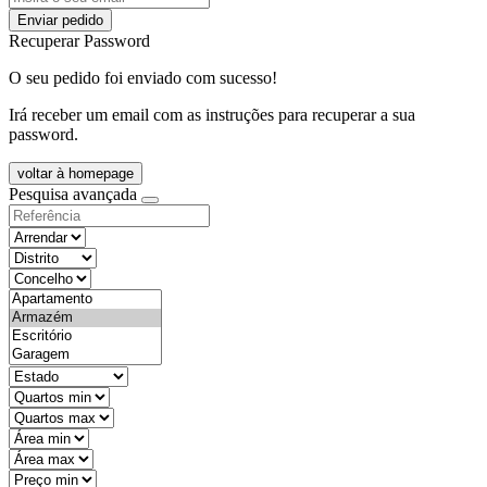
Enviar pedido
Recuperar Password
O seu pedido foi enviado com sucesso!
Irá receber um email com as instruções para recuperar a sua
password.
voltar à homepage
Pesquisa avançada
objective
districtId
countyId
types
state
mintypo
maxtypo
minarea
maxarea
minprice