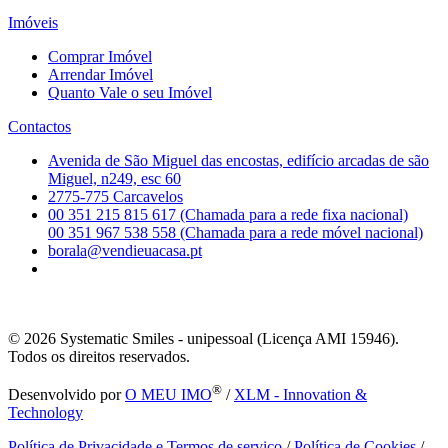
Imóveis
Comprar Imóvel
Arrendar Imóvel
Quanto Vale o seu Imóvel
Contactos
Avenida de São Miguel das encostas, edifício arcadas de são
Miguel, n249, esc 60
2775-775 Carcavelos
00 351 215 815 617 (Chamada para a rede fixa nacional)
00 351 967 538 558 (Chamada para a rede móvel nacional)
borala@vendieuacasa.pt
© 2026
Systematic Smiles - unipessoal (Licença AMI 15946).
Todos os direitos reservados.
®
Desenvolvido por
O MEU IMO
/
XLM - Innovation &
Technology
Política de Privacidade e Termos de serviço
/
Política de Cookies
/