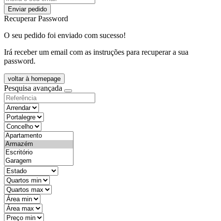
Enviar pedido
Recuperar Password
O seu pedido foi enviado com sucesso!
Irá receber um email com as instruções para recuperar a sua
password.
voltar à homepage
Pesquisa avançada
objective
districtId
countyId
types
state
mintypo
maxtypo
minarea
maxarea
minprice