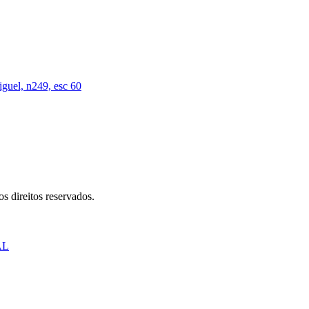
iguel, n249, esc 60
s direitos reservados.
AL