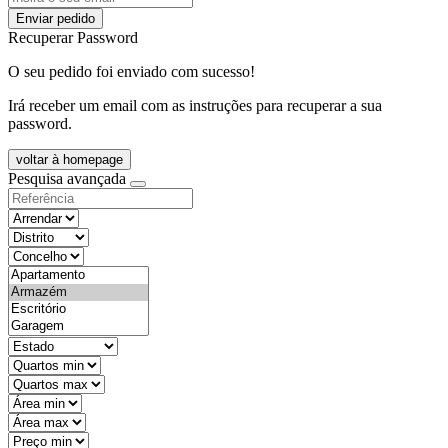
Enviar pedido
Recuperar Password
O seu pedido foi enviado com sucesso!
Irá receber um email com as instruções para recuperar a sua
password.
voltar à homepage
Pesquisa avançada
objective
districtId
countyId
types
state
mintypo
maxtypo
minarea
maxarea
minprice