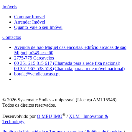
Imóveis
Comprar Imóvel
Arrendar Imóvel
Quanto Vale o seu Imóvel
Contactos
Avenida de São Miguel das encostas, edifício arcadas de são
Miguel, n249, esc 60
2775-775 Carcavelos
00 351 215 815 617 (Chamada para a rede fixa nacional)
00 351 967 538 558 (Chamada para a rede móvel nacional)
borala@vendieuacasa.pt
© 2026
Systematic Smiles - unipessoal (Licença AMI 15946).
Todos os direitos reservados.
®
Desenvolvido por
O MEU IMO
/
XLM - Innovation &
Technology
Política de Privacidade e Termos de serviço
/
Política de Cookies
/