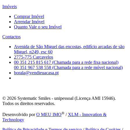
Imóveis
Comprar Imóvel
Arrendar Imóvel
Quanto Vale o seu Imóvel
Contactos
Avenida de São Miguel das encostas, edifício arcadas de são
Miguel, n249, esc 60
2775-775 Carcavelos
00 351 215 815 617 (Chamada para a rede fixa nacional)
00 351 967 538 558 (Chamada para a rede móvel nacional)
borala@vendieuacasa.pt
© 2026
Systematic Smiles - unipessoal (Licença AMI 15946).
Todos os direitos reservados.
®
Desenvolvido por
O MEU IMO
/
XLM - Innovation &
Technology
Política de Privacidade e Termos de serviço
/
Política de Cookies
/