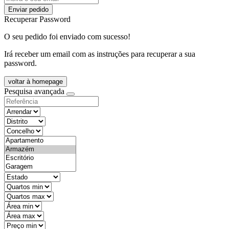
Enviar pedido
Recuperar Password
O seu pedido foi enviado com sucesso!
Irá receber um email com as instruções para recuperar a sua
password.
voltar à homepage
Pesquisa avançada
objective
districtId
countyId
types
state
mintypo
maxtypo
minarea
maxarea
minprice