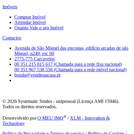
Imóveis
Comprar Imóvel
Arrendar Imóvel
Quanto Vale o seu Imóvel
Contactos
Avenida de São Miguel das encostas, edifício arcadas de são
Miguel, n249, esc 60
2775-775 Carcavelos
00 351 215 815 617 (Chamada para a rede fixa nacional)
00 351 967 538 558 (Chamada para a rede móvel nacional)
borala@vendieuacasa.pt
© 2026
Systematic Smiles - unipessoal (Licença AMI 15946).
Todos os direitos reservados.
®
Desenvolvido por
O MEU IMO
/
XLM - Innovation &
Technology
Política de Privacidade e Termos de serviço
/
Política de Cookies
/