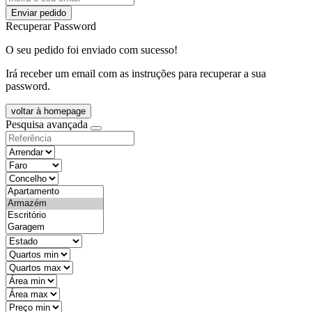
Enviar pedido
Recuperar Password
O seu pedido foi enviado com sucesso!
Irá receber um email com as instruções para recuperar a sua
password.
voltar à homepage
Pesquisa avançada
objective
districtId
countyId
types
state
mintypo
maxtypo
minarea
maxarea
minprice