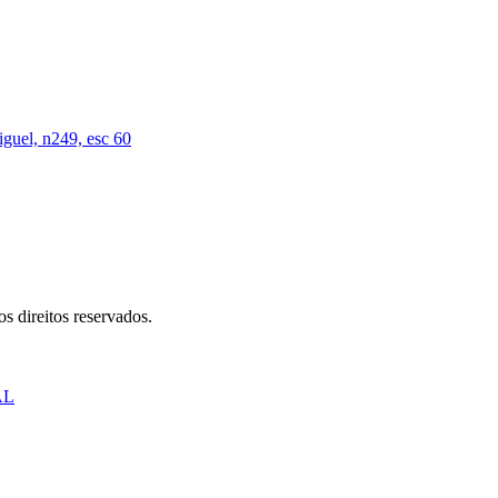
iguel, n249, esc 60
s direitos reservados.
AL