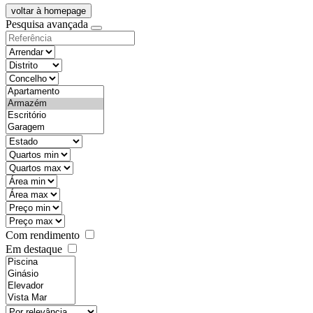
voltar à homepage
Pesquisa avançada
objective
districtId
countyId
types
state
mintypo
maxtypo
minarea
maxarea
minprice
maxprice
Com rendimento
Em destaque
features
realestateOrder