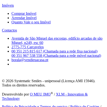
Imóveis
Comprar Imóvel
Arrendar Imóvel
Quanto Vale o seu Imóvel
Contactos
Avenida de São Miguel das encostas, edifício arcadas de são
Miguel, n249, esc 60
2775-775 Carcavelos
00 351 215 815 617 (Chamada para a rede fixa nacional)
00 351 967 538 558 (Chamada para a rede móvel nacional)
borala@vendieuacasa.pt
© 2026
Systematic Smiles - unipessoal (Licença AMI 15946).
Todos os direitos reservados.
®
Desenvolvido por
O MEU IMO
/
XLM - Innovation &
Technology
Política de Privacidade e Termos de serviço
/
Política de Cookies
/