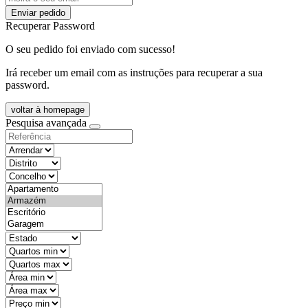
Enviar pedido
Recuperar Password
O seu pedido foi enviado com sucesso!
Irá receber um email com as instruções para recuperar a sua
password.
voltar à homepage
Pesquisa avançada
objective
districtId
countyId
types
state
mintypo
maxtypo
minarea
maxarea
minprice