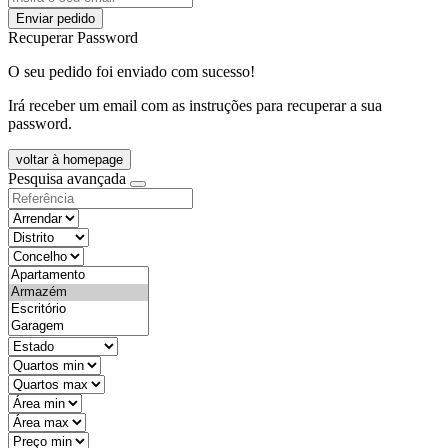
Enviar pedido
Recuperar Password
O seu pedido foi enviado com sucesso!
Irá receber um email com as instruções para recuperar a sua
password.
voltar à homepage
Pesquisa avançada
objective
districtId
countyId
types
state
mintypo
maxtypo
minarea
maxarea
minprice