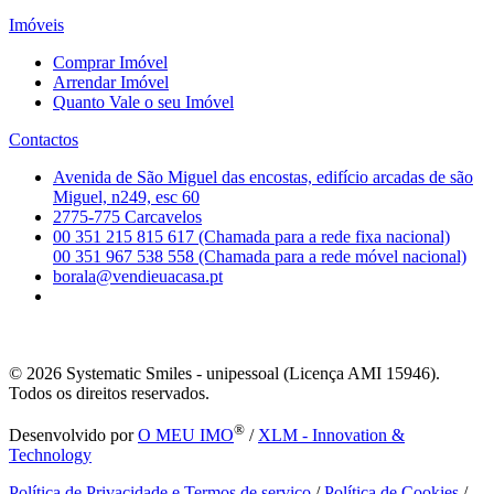
Imóveis
Comprar Imóvel
Arrendar Imóvel
Quanto Vale o seu Imóvel
Contactos
Avenida de São Miguel das encostas, edifício arcadas de são
Miguel, n249, esc 60
2775-775 Carcavelos
00 351 215 815 617 (Chamada para a rede fixa nacional)
00 351 967 538 558 (Chamada para a rede móvel nacional)
borala@vendieuacasa.pt
© 2026
Systematic Smiles - unipessoal (Licença AMI 15946).
Todos os direitos reservados.
®
Desenvolvido por
O MEU IMO
/
XLM - Innovation &
Technology
Política de Privacidade e Termos de serviço
/
Política de Cookies
/