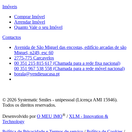
Imóveis
Comprar Imóvel
Arrendar Imóvel
Quanto Vale o seu Imóvel
Contactos
Avenida de São Miguel das encostas, edifício arcadas de são
Miguel, n249, esc 60
2775-775 Carcavelos
00 351 215 815 617 (Chamada para a rede fixa nacional)
00 351 967 538 558 (Chamada para a rede móvel nacional)
borala@vendieuacasa.pt
© 2026
Systematic Smiles - unipessoal (Licença AMI 15946).
Todos os direitos reservados.
®
Desenvolvido por
O MEU IMO
/
XLM - Innovation &
Technology
Política de Privacidade e Termos de serviço
/
Política de Cookies
/