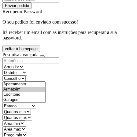
Enviar pedido
Recuperar Password
O seu pedido foi enviado com sucesso!
Irá receber um email com as instruções para recuperar a sua
password.
voltar à homepage
Pesquisa avançada
objective
districtId
countyId
types
state
mintypo
maxtypo
minarea
maxarea
minprice