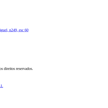
iguel, n249, esc 60
s direitos reservados.
AL