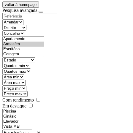
voltar à homepage
Pesquisa avançada
objective
districtId
countyId
types
state
mintypo
maxtypo
minarea
maxarea
minprice
maxprice
Com rendimento
Em destaque
features
realestateOrder