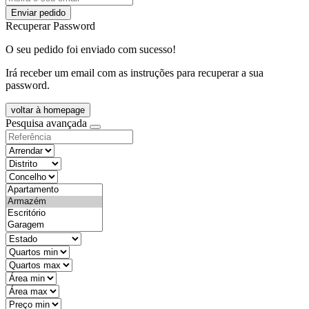
Enviar pedido
Recuperar Password
O seu pedido foi enviado com sucesso!
Irá receber um email com as instruções para recuperar a sua
password.
voltar à homepage
Pesquisa avançada
objective
districtId
countyId
types
state
mintypo
maxtypo
minarea
maxarea
minprice