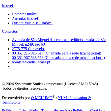
Imóveis
Comprar Imóvel
Arrendar Imóvel
Quanto Vale o seu Imóvel
Contactos
Avenida de São Miguel das encostas, edifício arcadas de são
Miguel, n249, esc 60
2775-775 Carcavelos
00 351 215 815 617 (Chamada para a rede fixa nacional)
00 351 967 538 558 (Chamada para a rede móvel nacional)
borala@vendieuacasa.pt
© 2026
Systematic Smiles - unipessoal (Licença AMI 15946).
Todos os direitos reservados.
®
Desenvolvido por
O MEU IMO
/
XLM - Innovation &
Technology
Política de Privacidade e Termos de serviço
/
Política de Cookies
/