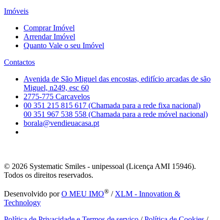
Imóveis
Comprar Imóvel
Arrendar Imóvel
Quanto Vale o seu Imóvel
Contactos
Avenida de São Miguel das encostas, edifício arcadas de são
Miguel, n249, esc 60
2775-775 Carcavelos
00 351 215 815 617 (Chamada para a rede fixa nacional)
00 351 967 538 558 (Chamada para a rede móvel nacional)
borala@vendieuacasa.pt
© 2026
Systematic Smiles - unipessoal (Licença AMI 15946).
Todos os direitos reservados.
®
Desenvolvido por
O MEU IMO
/
XLM - Innovation &
Technology
Política de Privacidade e Termos de serviço
/
Política de Cookies
/