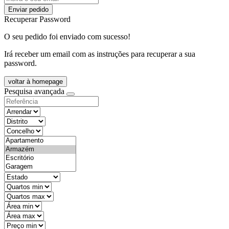
Enviar pedido
Recuperar Password
O seu pedido foi enviado com sucesso!
Irá receber um email com as instruções para recuperar a sua
password.
voltar à homepage
Pesquisa avançada
objective
districtId
countyId
types
state
mintypo
maxtypo
minarea
maxarea
minprice