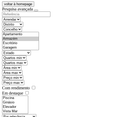
voltar à homepage
Pesquisa avançada
objective
districtId
countyId
types
state
mintypo
maxtypo
minarea
maxarea
minprice
maxprice
Com rendimento
Em destaque
features
realestateOrder