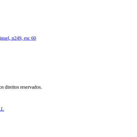
iguel, n249, esc 60
s direitos reservados.
AL