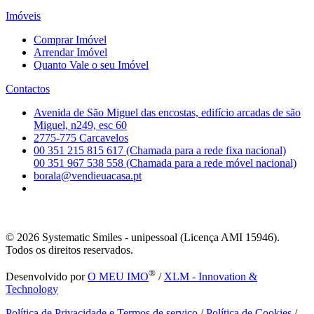
Imóveis
Comprar Imóvel
Arrendar Imóvel
Quanto Vale o seu Imóvel
Contactos
Avenida de São Miguel das encostas, edifício arcadas de são
Miguel, n249, esc 60
2775-775 Carcavelos
00 351 215 815 617 (Chamada para a rede fixa nacional)
00 351 967 538 558 (Chamada para a rede móvel nacional)
borala@vendieuacasa.pt
© 2026
Systematic Smiles - unipessoal (Licença AMI 15946).
Todos os direitos reservados.
®
Desenvolvido por
O MEU IMO
/
XLM - Innovation &
Technology
Política de Privacidade e Termos de serviço
/
Política de Cookies
/