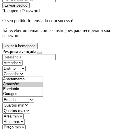
Enviar pedido
Recuperar Password
O seu pedido foi enviado com sucesso!
Irá receber um email com as instruções para recuperar a sua
password.
voltar à homepage
Pesquisa avançada
objective
districtId
countyId
types
state
mintypo
maxtypo
minarea
maxarea
minprice