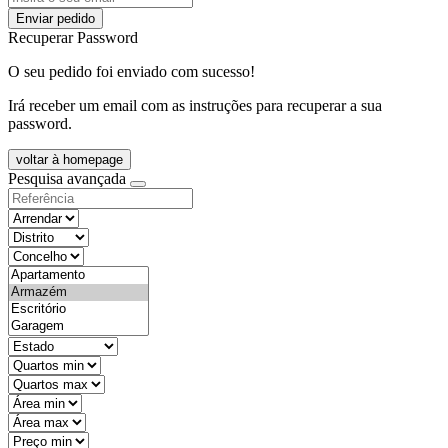
Enviar pedido
Recuperar Password
O seu pedido foi enviado com sucesso!
Irá receber um email com as instruções para recuperar a sua
password.
voltar à homepage
Pesquisa avançada
objective
districtId
countyId
types
state
mintypo
maxtypo
minarea
maxarea
minprice