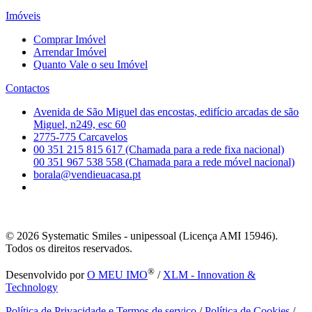
Imóveis
Comprar Imóvel
Arrendar Imóvel
Quanto Vale o seu Imóvel
Contactos
Avenida de São Miguel das encostas, edifício arcadas de são
Miguel, n249, esc 60
2775-775 Carcavelos
00 351 215 815 617 (Chamada para a rede fixa nacional)
00 351 967 538 558 (Chamada para a rede móvel nacional)
borala@vendieuacasa.pt
© 2026
Systematic Smiles - unipessoal (Licença AMI 15946).
Todos os direitos reservados.
®
Desenvolvido por
O MEU IMO
/
XLM - Innovation &
Technology
Política de Privacidade e Termos de serviço
/
Política de Cookies
/