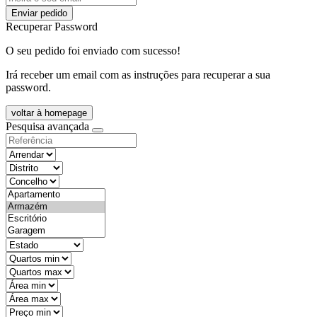
Enviar pedido
Recuperar Password
O seu pedido foi enviado com sucesso!
Irá receber um email com as instruções para recuperar a sua
password.
voltar à homepage
Pesquisa avançada
objective
districtId
countyId
types
state
mintypo
maxtypo
minarea
maxarea
minprice