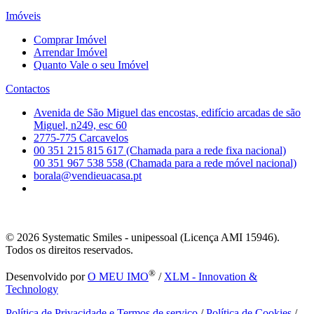
Imóveis
Comprar Imóvel
Arrendar Imóvel
Quanto Vale o seu Imóvel
Contactos
Avenida de São Miguel das encostas, edifício arcadas de são
Miguel, n249, esc 60
2775-775 Carcavelos
00 351 215 815 617 (Chamada para a rede fixa nacional)
00 351 967 538 558 (Chamada para a rede móvel nacional)
borala@vendieuacasa.pt
© 2026
Systematic Smiles - unipessoal (Licença AMI 15946).
Todos os direitos reservados.
®
Desenvolvido por
O MEU IMO
/
XLM - Innovation &
Technology
Política de Privacidade e Termos de serviço
/
Política de Cookies
/