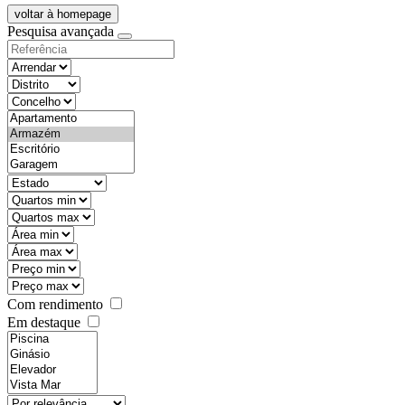
voltar à homepage
Pesquisa avançada
objective
districtId
countyId
types
state
mintypo
maxtypo
minarea
maxarea
minprice
maxprice
Com rendimento
Em destaque
features
realestateOrder