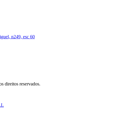
iguel, n249, esc 60
s direitos reservados.
AL