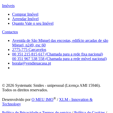
Imóveis
Comprar Imóvel
Arrendar Imóvel
Quanto Vale o seu Imóvel
Contactos
Avenida de São Miguel das encostas, edifício arcadas de são
Miguel, n249, esc 60
2775-775 Carcavelos
00 351 215 815 617 (Chamada para a rede fixa nacional)
00 351 967 538 558 (Chamada para a rede móvel nacional)
borala@vendieuacasa.pt
© 2026
Systematic Smiles - unipessoal (Licença AMI 15946).
Todos os direitos reservados.
®
Desenvolvido por
O MEU IMO
/
XLM - Innovation &
Technology
Política de Privacidade e Termos de serviço
/
Política de Cookies
/