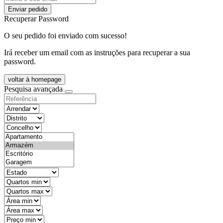
Enviar pedido
Recuperar Password
O seu pedido foi enviado com sucesso!
Irá receber um email com as instruções para recuperar a sua
password.
voltar à homepage
Pesquisa avançada
objective
districtId
countyId
types
state
mintypo
maxtypo
minarea
maxarea
minprice