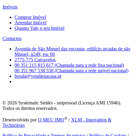
Imóveis
Comprar Imóvel
Arrendar Imóvel
Quanto Vale o seu Imóvel
Contactos
Avenida de São Miguel das encostas, edifício arcadas de são
Miguel, n249, esc 60
2775-775 Carcavelos
00 351 215 815 617 (Chamada para a rede fixa nacional)
00 351 967 538 558 (Chamada para a rede móvel nacional)
borala@vendieuacasa.pt
© 2026
Systematic Smiles - unipessoal (Licença AMI 15946).
Todos os direitos reservados.
®
Desenvolvido por
O MEU IMO
/
XLM - Innovation &
Technology
Política de Privacidade e Termos de serviço
/
Política de Cookies
/