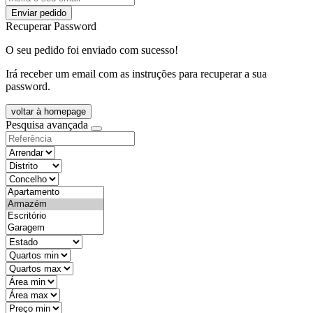
Enviar pedido
Recuperar Password
O seu pedido foi enviado com sucesso!
Irá receber um email com as instruções para recuperar a sua
password.
voltar à homepage
Pesquisa avançada
objective
districtId
countyId
types
state
mintypo
maxtypo
minarea
maxarea
minprice