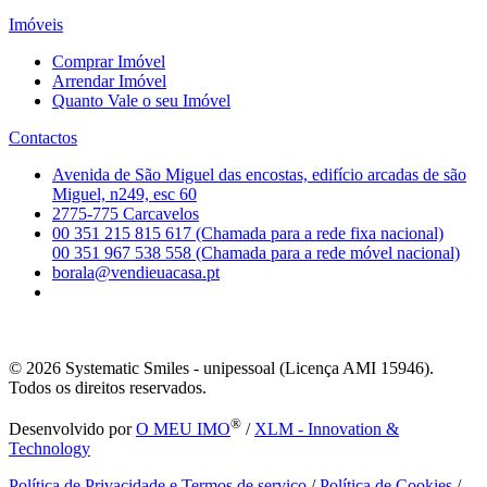
Imóveis
Comprar Imóvel
Arrendar Imóvel
Quanto Vale o seu Imóvel
Contactos
Avenida de São Miguel das encostas, edifício arcadas de são
Miguel, n249, esc 60
2775-775 Carcavelos
00 351 215 815 617 (Chamada para a rede fixa nacional)
00 351 967 538 558 (Chamada para a rede móvel nacional)
borala@vendieuacasa.pt
© 2026
Systematic Smiles - unipessoal (Licença AMI 15946).
Todos os direitos reservados.
®
Desenvolvido por
O MEU IMO
/
XLM - Innovation &
Technology
Política de Privacidade e Termos de serviço
/
Política de Cookies
/