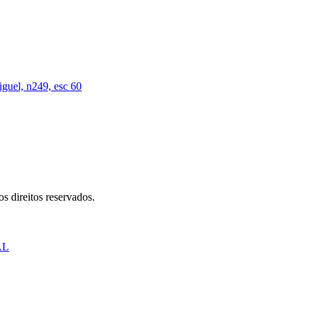
iguel, n249, esc 60
s direitos reservados.
AL