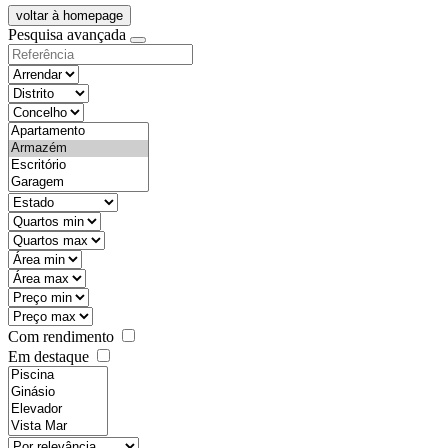
voltar à homepage
Pesquisa avançada
objective
districtId
countyId
types
state
mintypo
maxtypo
minarea
maxarea
minprice
maxprice
Com rendimento
Em destaque
features
realestateOrder