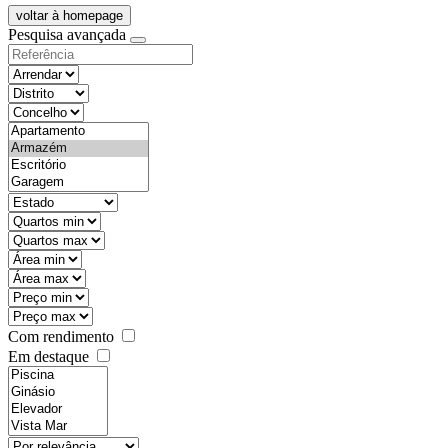
voltar à homepage
Pesquisa avançada
objective
districtId
countyId
types
state
mintypo
maxtypo
minarea
maxarea
minprice
maxprice
Com rendimento
Em destaque
features
realestateOrder