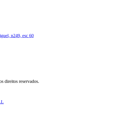
iguel, n249, esc 60
s direitos reservados.
AL