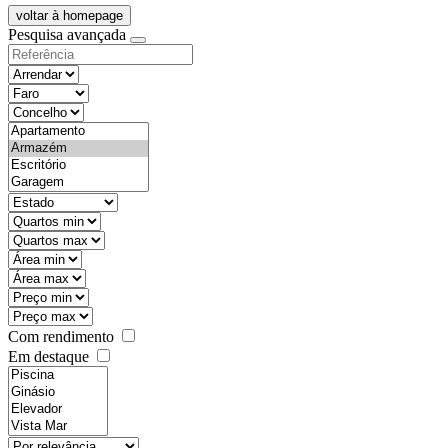
voltar à homepage
Pesquisa avançada
objective
districtId
countyId
types
state
mintypo
maxtypo
minarea
maxarea
minprice
maxprice
Com rendimento
Em destaque
features
realestateOrder