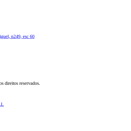
iguel, n249, esc 60
s direitos reservados.
AL