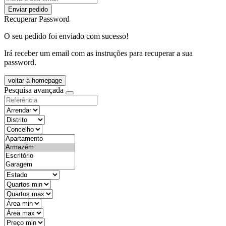
Enviar pedido
Recuperar Password
O seu pedido foi enviado com sucesso!
Irá receber um email com as instruções para recuperar a sua
password.
voltar à homepage
Pesquisa avançada
objective
districtId
countyId
types
state
mintypo
maxtypo
minarea
maxarea
minprice