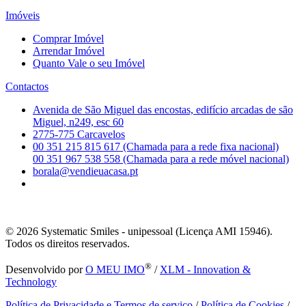
Imóveis
Comprar Imóvel
Arrendar Imóvel
Quanto Vale o seu Imóvel
Contactos
Avenida de São Miguel das encostas, edifício arcadas de são
Miguel, n249, esc 60
2775-775 Carcavelos
00 351 215 815 617 (Chamada para a rede fixa nacional)
00 351 967 538 558 (Chamada para a rede móvel nacional)
borala@vendieuacasa.pt
© 2026
Systematic Smiles - unipessoal (Licença AMI 15946).
Todos os direitos reservados.
®
Desenvolvido por
O MEU IMO
/
XLM - Innovation &
Technology
Política de Privacidade e Termos de serviço
/
Política de Cookies
/