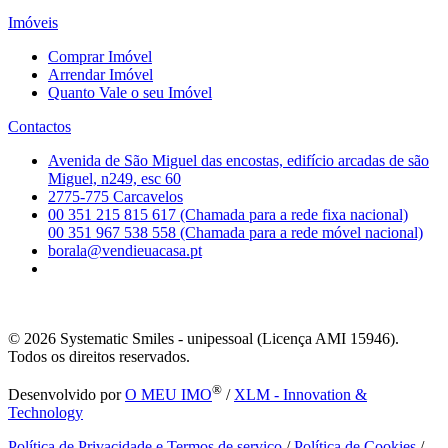
Imóveis
Comprar Imóvel
Arrendar Imóvel
Quanto Vale o seu Imóvel
Contactos
Avenida de São Miguel das encostas, edifício arcadas de são
Miguel, n249, esc 60
2775-775 Carcavelos
00 351 215 815 617 (Chamada para a rede fixa nacional)
00 351 967 538 558 (Chamada para a rede móvel nacional)
borala@vendieuacasa.pt
© 2026
Systematic Smiles - unipessoal (Licença AMI 15946).
Todos os direitos reservados.
®
Desenvolvido por
O MEU IMO
/
XLM - Innovation &
Technology
Política de Privacidade e Termos de serviço
/
Política de Cookies
/