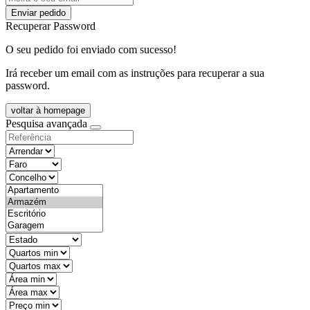
Enviar pedido
Recuperar Password
O seu pedido foi enviado com sucesso!
Irá receber um email com as instruções para recuperar a sua
password.
voltar à homepage
Pesquisa avançada
objective
districtId
countyId
types
state
mintypo
maxtypo
minarea
maxarea
minprice