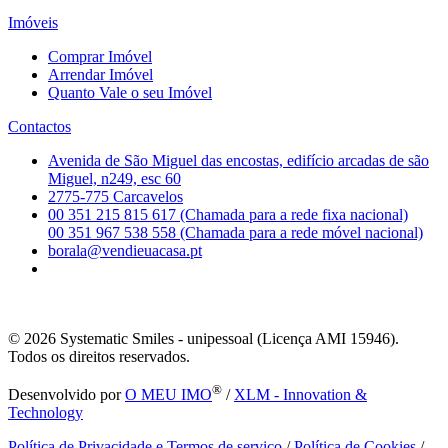
Imóveis
Comprar Imóvel
Arrendar Imóvel
Quanto Vale o seu Imóvel
Contactos
Avenida de São Miguel das encostas, edifício arcadas de são
Miguel, n249, esc 60
2775-775 Carcavelos
00 351 215 815 617 (Chamada para a rede fixa nacional)
00 351 967 538 558 (Chamada para a rede móvel nacional)
borala@vendieuacasa.pt
© 2026
Systematic Smiles - unipessoal (Licença AMI 15946).
Todos os direitos reservados.
®
Desenvolvido por
O MEU IMO
/
XLM - Innovation &
Technology
Política de Privacidade e Termos de serviço
/
Política de Cookies
/