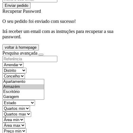
Enviar pedido
Recuperar Password
O seu pedido foi enviado com sucesso!
Irá receber um email com as instruções para recuperar a sua
password.
voltar à homepage
Pesquisa avançada
objective
districtId
countyId
types
state
mintypo
maxtypo
minarea
maxarea
minprice