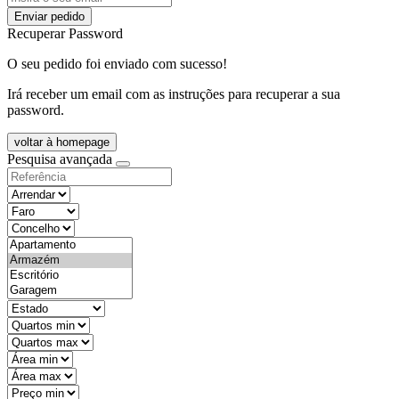
Enviar pedido
Recuperar Password
O seu pedido foi enviado com sucesso!
Irá receber um email com as instruções para recuperar a sua
password.
voltar à homepage
Pesquisa avançada
objective
districtId
countyId
types
state
mintypo
maxtypo
minarea
maxarea
minprice