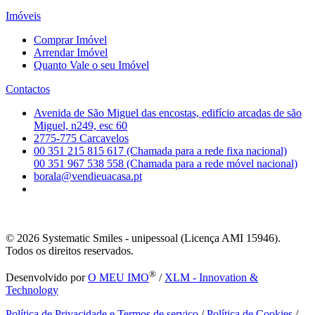
Imóveis
Comprar Imóvel
Arrendar Imóvel
Quanto Vale o seu Imóvel
Contactos
Avenida de São Miguel das encostas, edifício arcadas de são
Miguel, n249, esc 60
2775-775 Carcavelos
00 351 215 815 617 (Chamada para a rede fixa nacional)
00 351 967 538 558 (Chamada para a rede móvel nacional)
borala@vendieuacasa.pt
© 2026
Systematic Smiles - unipessoal (Licença AMI 15946).
Todos os direitos reservados.
®
Desenvolvido por
O MEU IMO
/
XLM - Innovation &
Technology
Política de Privacidade e Termos de serviço
/
Política de Cookies
/