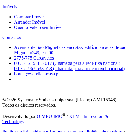
Imóveis
Comprar Imóvel
Arrendar Imóvel
Quanto Vale o seu Imóvel
Contactos
Avenida de São Miguel das encostas, edifício arcadas de são
Miguel, n249, esc 60
2775-775 Carcavelos
00 351 215 815 617 (Chamada para a rede fixa nacional)
00 351 967 538 558 (Chamada para a rede móvel nacional)
borala@vendieuacasa.pt
© 2026
Systematic Smiles - unipessoal (Licença AMI 15946).
Todos os direitos reservados.
®
Desenvolvido por
O MEU IMO
/
XLM - Innovation &
Technology
Política de Privacidade e Termos de serviço
/
Política de Cookies
/