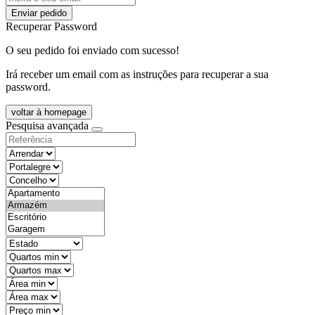
Enviar pedido
Recuperar Password
O seu pedido foi enviado com sucesso!
Irá receber um email com as instruções para recuperar a sua
password.
voltar à homepage
Pesquisa avançada
objective
districtId
countyId
types
state
mintypo
maxtypo
minarea
maxarea
minprice