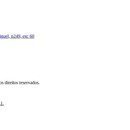
iguel, n249, esc 60
s direitos reservados.
AL