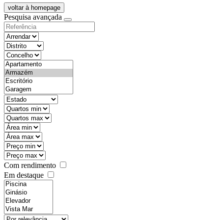
voltar à homepage
Pesquisa avançada
objective
districtId
countyId
types
state
mintypo
maxtypo
minarea
maxarea
minprice
maxprice
Com rendimento
Em destaque
features
realestateOrder