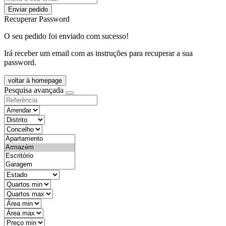
Enviar pedido
Recuperar Password
O seu pedido foi enviado com sucesso!
Irá receber um email com as instruções para recuperar a sua
password.
voltar à homepage
Pesquisa avançada
objective
districtId
countyId
types
state
mintypo
maxtypo
minarea
maxarea
minprice