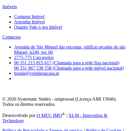
Imóveis
Comprar Imóvel
Arrendar Imóvel
Quanto Vale o seu Imóvel
Contactos
Avenida de São Miguel das encostas, edifício arcadas de são
Miguel, n249, esc 60
2775-775 Carcavelos
00 351 215 815 617 (Chamada para a rede fixa nacional)
00 351 967 538 558 (Chamada para a rede móvel nacional)
borala@vendieuacasa.pt
© 2026
Systematic Smiles - unipessoal (Licença AMI 15946).
Todos os direitos reservados.
®
Desenvolvido por
O MEU IMO
/
XLM - Innovation &
Technology
Política de Privacidade e Termos de serviço
/
Política de Cookies
/