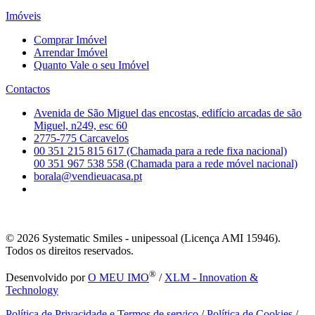
Imóveis
Comprar Imóvel
Arrendar Imóvel
Quanto Vale o seu Imóvel
Contactos
Avenida de São Miguel das encostas, edifício arcadas de são
Miguel, n249, esc 60
2775-775 Carcavelos
00 351 215 815 617 (Chamada para a rede fixa nacional)
00 351 967 538 558 (Chamada para a rede móvel nacional)
borala@vendieuacasa.pt
© 2026
Systematic Smiles - unipessoal (Licença AMI 15946).
Todos os direitos reservados.
®
Desenvolvido por
O MEU IMO
/
XLM - Innovation &
Technology
Política de Privacidade e Termos de serviço
/
Política de Cookies
/