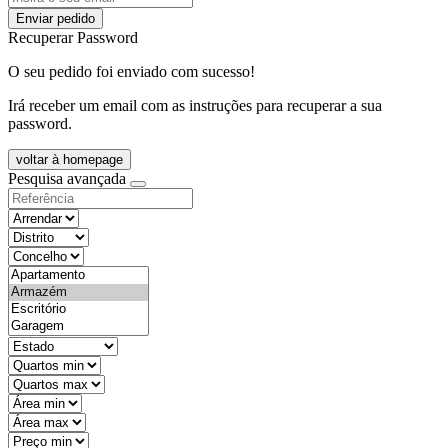
Enviar pedido
Recuperar Password
O seu pedido foi enviado com sucesso!
Irá receber um email com as instruções para recuperar a sua
password.
voltar à homepage
Pesquisa avançada
objective
districtId
countyId
types
state
mintypo
maxtypo
minarea
maxarea
minprice