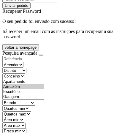
Enviar pedido
Recuperar Password
O seu pedido foi enviado com sucesso!
Irá receber um email com as instruções para recuperar a sua
password.
voltar à homepage
Pesquisa avançada
objective
districtId
countyId
types
state
mintypo
maxtypo
minarea
maxarea
minprice