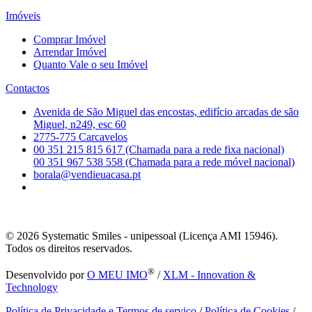
Imóveis
Comprar Imóvel
Arrendar Imóvel
Quanto Vale o seu Imóvel
Contactos
Avenida de São Miguel das encostas, edifício arcadas de são
Miguel, n249, esc 60
2775-775 Carcavelos
00 351 215 815 617 (Chamada para a rede fixa nacional)
00 351 967 538 558 (Chamada para a rede móvel nacional)
borala@vendieuacasa.pt
© 2026
Systematic Smiles - unipessoal (Licença AMI 15946).
Todos os direitos reservados.
®
Desenvolvido por
O MEU IMO
/
XLM - Innovation &
Technology
Política de Privacidade e Termos de serviço
/
Política de Cookies
/