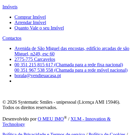
Imóveis
Comprar Imóvel
Arrendar Imóvel
Quanto Vale o seu Imóvel
Contactos
Avenida de São Miguel das encostas, edifício arcadas de são
Miguel, n249, esc 60
2775-775 Carcavelos
00 351 215 815 617 (Chamada para a rede fixa nacional)
00 351 967 538 558 (Chamada para a rede móvel nacional)
borala@vendieuacasa.pt
© 2026
Systematic Smiles - unipessoal (Licença AMI 15946).
Todos os direitos reservados.
®
Desenvolvido por
O MEU IMO
/
XLM - Innovation &
Technology
Política de Privacidade e Termos de serviço
/
Política de Cookies
/