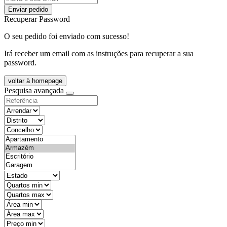
Enviar pedido
Recuperar Password
O seu pedido foi enviado com sucesso!
Irá receber um email com as instruções para recuperar a sua
password.
voltar à homepage
Pesquisa avançada
objective
districtId
countyId
types
state
mintypo
maxtypo
minarea
maxarea
minprice