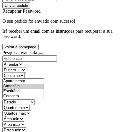
Enviar pedido
Recuperar Password
O seu pedido foi enviado com sucesso!
Irá receber um email com as instruções para recuperar a sua
password.
voltar à homepage
Pesquisa avançada
objective
districtId
countyId
types
state
mintypo
maxtypo
minarea
maxarea
minprice