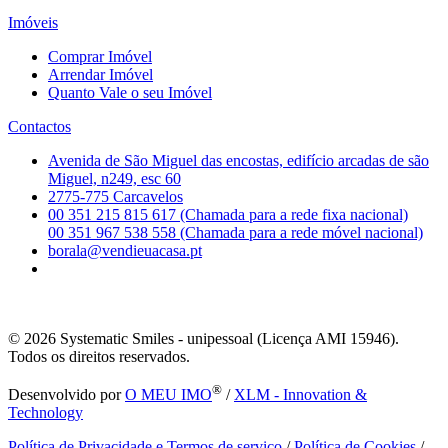
Imóveis
Comprar Imóvel
Arrendar Imóvel
Quanto Vale o seu Imóvel
Contactos
Avenida de São Miguel das encostas, edifício arcadas de são
Miguel, n249, esc 60
2775-775 Carcavelos
00 351 215 815 617 (Chamada para a rede fixa nacional)
00 351 967 538 558 (Chamada para a rede móvel nacional)
borala@vendieuacasa.pt
© 2026
Systematic Smiles - unipessoal (Licença AMI 15946).
Todos os direitos reservados.
®
Desenvolvido por
O MEU IMO
/
XLM - Innovation &
Technology
Política de Privacidade e Termos de serviço
/
Política de Cookies
/