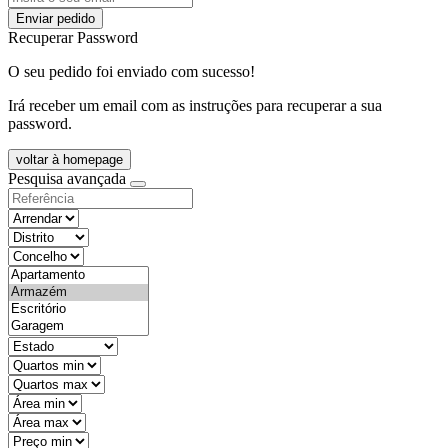
Enviar pedido
Recuperar Password
O seu pedido foi enviado com sucesso!
Irá receber um email com as instruções para recuperar a sua
password.
voltar à homepage
Pesquisa avançada
objective
districtId
countyId
types
state
mintypo
maxtypo
minarea
maxarea
minprice