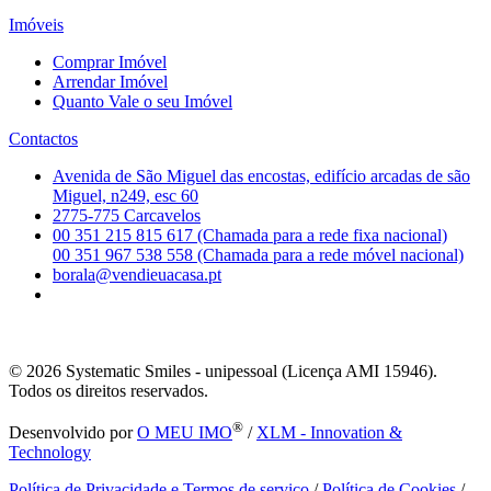
Imóveis
Comprar Imóvel
Arrendar Imóvel
Quanto Vale o seu Imóvel
Contactos
Avenida de São Miguel das encostas, edifício arcadas de são
Miguel, n249, esc 60
2775-775 Carcavelos
00 351 215 815 617 (Chamada para a rede fixa nacional)
00 351 967 538 558 (Chamada para a rede móvel nacional)
borala@vendieuacasa.pt
© 2026
Systematic Smiles - unipessoal (Licença AMI 15946).
Todos os direitos reservados.
®
Desenvolvido por
O MEU IMO
/
XLM - Innovation &
Technology
Política de Privacidade e Termos de serviço
/
Política de Cookies
/