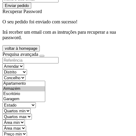
Enviar pedido
Recuperar Password
O seu pedido foi enviado com sucesso!
Irá receber um email com as instruções para recuperar a sua
password.
voltar à homepage
Pesquisa avançada
objective
districtId
countyId
types
state
mintypo
maxtypo
minarea
maxarea
minprice