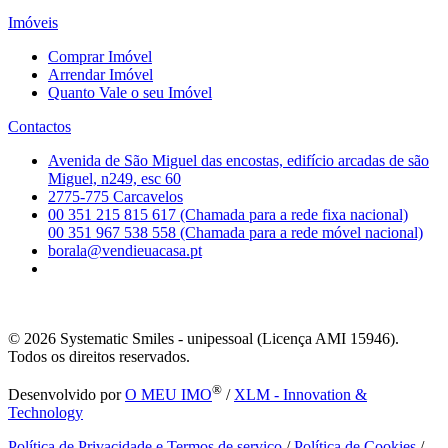
Imóveis
Comprar Imóvel
Arrendar Imóvel
Quanto Vale o seu Imóvel
Contactos
Avenida de São Miguel das encostas, edifício arcadas de são
Miguel, n249, esc 60
2775-775 Carcavelos
00 351 215 815 617 (Chamada para a rede fixa nacional)
00 351 967 538 558 (Chamada para a rede móvel nacional)
borala@vendieuacasa.pt
© 2026
Systematic Smiles - unipessoal (Licença AMI 15946).
Todos os direitos reservados.
®
Desenvolvido por
O MEU IMO
/
XLM - Innovation &
Technology
Política de Privacidade e Termos de serviço
/
Política de Cookies
/