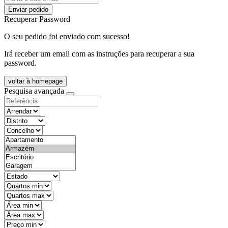
Enviar pedido
Recuperar Password
O seu pedido foi enviado com sucesso!
Irá receber um email com as instruções para recuperar a sua
password.
voltar à homepage
Pesquisa avançada
objective
districtId
countyId
types
state
mintypo
maxtypo
minarea
maxarea
minprice