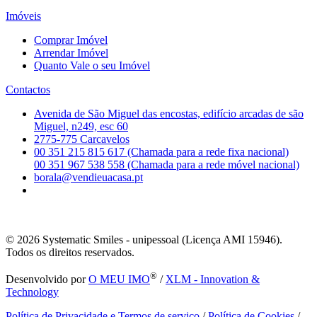
Imóveis
Comprar Imóvel
Arrendar Imóvel
Quanto Vale o seu Imóvel
Contactos
Avenida de São Miguel das encostas, edifício arcadas de são
Miguel, n249, esc 60
2775-775 Carcavelos
00 351 215 815 617 (Chamada para a rede fixa nacional)
00 351 967 538 558 (Chamada para a rede móvel nacional)
borala@vendieuacasa.pt
© 2026
Systematic Smiles - unipessoal (Licença AMI 15946).
Todos os direitos reservados.
®
Desenvolvido por
O MEU IMO
/
XLM - Innovation &
Technology
Política de Privacidade e Termos de serviço
/
Política de Cookies
/