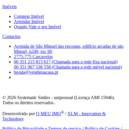
Imóveis
Comprar Imóvel
Arrendar Imóvel
Quanto Vale o seu Imóvel
Contactos
Avenida de São Miguel das encostas, edifício arcadas de são
Miguel, n249, esc 60
2775-775 Carcavelos
00 351 215 815 617 (Chamada para a rede fixa nacional)
00 351 967 538 558 (Chamada para a rede móvel nacional)
borala@vendieuacasa.pt
© 2026
Systematic Smiles - unipessoal (Licença AMI 15946).
Todos os direitos reservados.
®
Desenvolvido por
O MEU IMO
/
XLM - Innovation &
Technology
Política de Privacidade e Termos de serviço
/
Política de Cookies
/