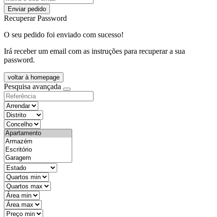
Enviar pedido
Recuperar Password
O seu pedido foi enviado com sucesso!
Irá receber um email com as instruções para recuperar a sua
password.
voltar à homepage
Pesquisa avançada
objective
districtId
countyId
types
state
mintypo
maxtypo
minarea
maxarea
minprice