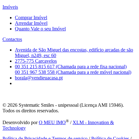
Imóveis
Comprar Imóvel
Arrendar Imóvel
Quanto Vale o seu Imóvel
Contactos
Avenida de São Miguel das encostas, edifício arcadas de são
Miguel, n249, esc 60
2775-775 Carcavelos
00 351 215 815 617 (Chamada para a rede fixa nacional)
00 351 967 538 558 (Chamada para a rede móvel nacional)
borala@vendieuacasa.pt
© 2026
Systematic Smiles - unipessoal (Licença AMI 15946).
Todos os direitos reservados.
®
Desenvolvido por
O MEU IMO
/
XLM - Innovation &
Technology
Política de Privacidade e Termos de serviço
/
Política de Cookies
/