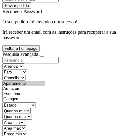
Enviar pedido
Recuperar Password
O seu pedido foi enviado com sucesso!
Irá receber um email com as instruções para recuperar a sua
password.
voltar à homepage
Pesquisa avançada
objective
districtId
countyId
types
state
mintypo
maxtypo
minarea
maxarea
minprice