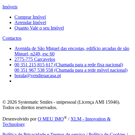
Imóveis
Comprar Imóvel
Arrendar Imóvel
Quanto Vale o seu Imóvel
Contactos
Avenida de São Miguel das encostas, edifício arcadas de são
Miguel, n249, esc 60
2775-775 Carcavelos
00 351 215 815 617 (Chamada para a rede fixa nacional)
00 351 967 538 558 (Chamada para a rede móvel nacional)
borala@vendieuacasa.pt
© 2026
Systematic Smiles - unipessoal (Licença AMI 15946).
Todos os direitos reservados.
®
Desenvolvido por
O MEU IMO
/
XLM - Innovation &
Technology
Política de Privacidade e Termos de serviço
/
Política de Cookies
/