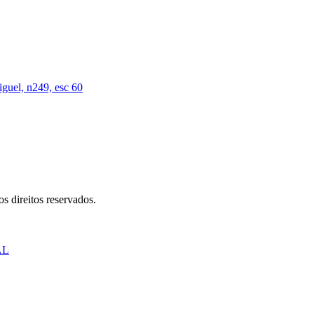
iguel, n249, esc 60
s direitos reservados.
AL