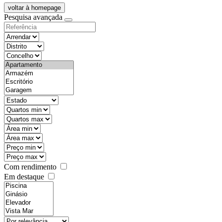
voltar à homepage
Pesquisa avançada
objective
districtId
countyId
types
state
mintypo
maxtypo
minarea
maxarea
minprice
maxprice
Com rendimento
Em destaque
features
realestateOrder