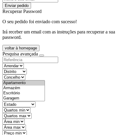
Enviar pedido
Recuperar Password
O seu pedido foi enviado com sucesso!
Irá receber um email com as instruções para recuperar a sua
password.
voltar à homepage
Pesquisa avançada
objective
districtId
countyId
types
state
mintypo
maxtypo
minarea
maxarea
minprice