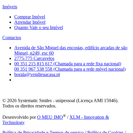
Imóveis
Comprar Imóvel
Arrendar Imóvel
Quanto Vale o seu Imóvel
Contactos
Avenida de São Miguel das encostas, edifício arcadas de são
Miguel, n249, esc 60
2775-775 Carcavelos
00 351 215 815 617 (Chamada para a rede fixa nacional)
00 351 967 538 558 (Chamada para a rede móvel nacional)
borala@vendieuacasa.pt
© 2026
Systematic Smiles - unipessoal (Licença AMI 15946).
Todos os direitos reservados.
®
Desenvolvido por
O MEU IMO
/
XLM - Innovation &
Technology
Política de Privacidade e Termos de serviço
/
Política de Cookies
/