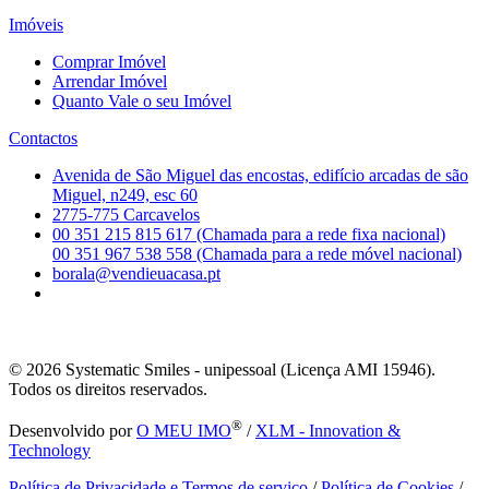
Imóveis
Comprar Imóvel
Arrendar Imóvel
Quanto Vale o seu Imóvel
Contactos
Avenida de São Miguel das encostas, edifício arcadas de são
Miguel, n249, esc 60
2775-775 Carcavelos
00 351 215 815 617 (Chamada para a rede fixa nacional)
00 351 967 538 558 (Chamada para a rede móvel nacional)
borala@vendieuacasa.pt
© 2026
Systematic Smiles - unipessoal (Licença AMI 15946).
Todos os direitos reservados.
®
Desenvolvido por
O MEU IMO
/
XLM - Innovation &
Technology
Política de Privacidade e Termos de serviço
/
Política de Cookies
/