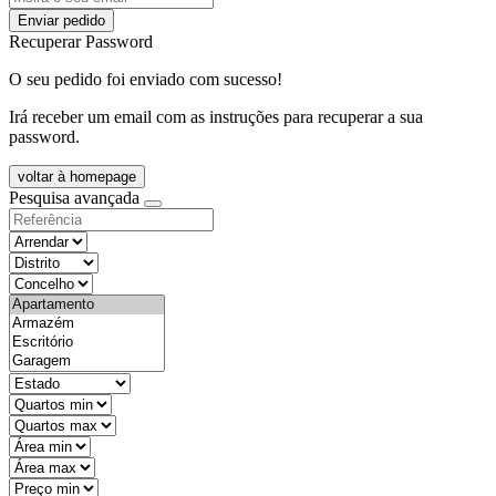
Enviar pedido
Recuperar Password
O seu pedido foi enviado com sucesso!
Irá receber um email com as instruções para recuperar a sua
password.
voltar à homepage
Pesquisa avançada
objective
districtId
countyId
types
state
mintypo
maxtypo
minarea
maxarea
minprice