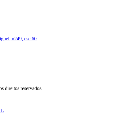
iguel, n249, esc 60
s direitos reservados.
AL