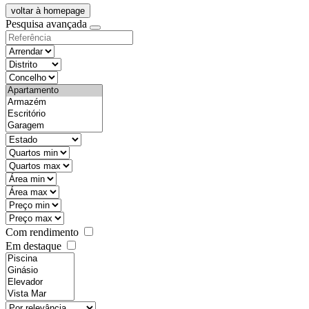
voltar à homepage
Pesquisa avançada
objective
districtId
countyId
types
state
mintypo
maxtypo
minarea
maxarea
minprice
maxprice
Com rendimento
Em destaque
features
realestateOrder