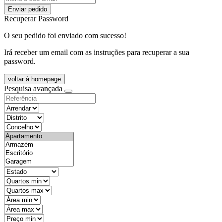
Enviar pedido
Recuperar Password
O seu pedido foi enviado com sucesso!
Irá receber um email com as instruções para recuperar a sua
password.
voltar à homepage
Pesquisa avançada
objective
districtId
countyId
types
state
mintypo
maxtypo
minarea
maxarea
minprice