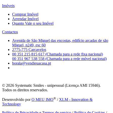
Imóveis
Comprar Imóvel
Arrendar Imóvel
Quanto Vale o seu Imóvel
Contactos
Avenida de São Miguel das encostas, edifício arcadas de são
Miguel, n249, esc 60
2775-775 Carcavelos
00 351 215 815 617 (Chamada para a rede fixa nacional)
00 351 967 538 558 (Chamada para a rede móvel nacional)
borala@vendieuacasa.pt
© 2026
Systematic Smiles - unipessoal (Licença AMI 15946).
Todos os direitos reservados.
®
Desenvolvido por
O MEU IMO
/
XLM - Innovation &
Technology
Política de Privacidade e Termos de serviço
/
Política de Cookies
/