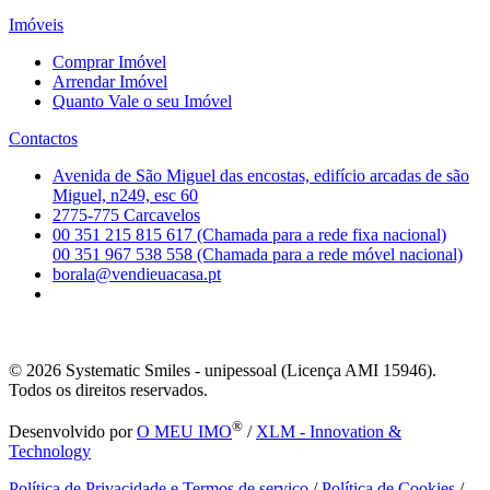
Imóveis
Comprar Imóvel
Arrendar Imóvel
Quanto Vale o seu Imóvel
Contactos
Avenida de São Miguel das encostas, edifício arcadas de são
Miguel, n249, esc 60
2775-775 Carcavelos
00 351 215 815 617 (Chamada para a rede fixa nacional)
00 351 967 538 558 (Chamada para a rede móvel nacional)
borala@vendieuacasa.pt
© 2026
Systematic Smiles - unipessoal (Licença AMI 15946).
Todos os direitos reservados.
®
Desenvolvido por
O MEU IMO
/
XLM - Innovation &
Technology
Política de Privacidade e Termos de serviço
/
Política de Cookies
/