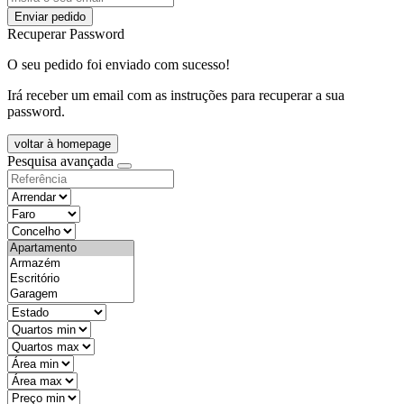
Enviar pedido
Recuperar Password
O seu pedido foi enviado com sucesso!
Irá receber um email com as instruções para recuperar a sua
password.
voltar à homepage
Pesquisa avançada
objective
districtId
countyId
types
state
mintypo
maxtypo
minarea
maxarea
minprice