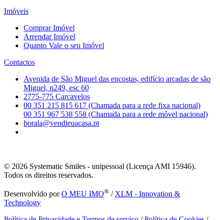
Imóveis
Comprar Imóvel
Arrendar Imóvel
Quanto Vale o seu Imóvel
Contactos
Avenida de São Miguel das encostas, edifício arcadas de são
Miguel, n249, esc 60
2775-775 Carcavelos
00 351 215 815 617 (Chamada para a rede fixa nacional)
00 351 967 538 558 (Chamada para a rede móvel nacional)
borala@vendieuacasa.pt
© 2026
Systematic Smiles - unipessoal (Licença AMI 15946).
Todos os direitos reservados.
®
Desenvolvido por
O MEU IMO
/
XLM - Innovation &
Technology
Política de Privacidade e Termos de serviço
/
Política de Cookies
/