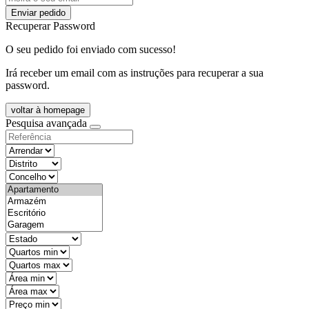
Enviar pedido
Recuperar Password
O seu pedido foi enviado com sucesso!
Irá receber um email com as instruções para recuperar a sua
password.
voltar à homepage
Pesquisa avançada
objective
districtId
countyId
types
state
mintypo
maxtypo
minarea
maxarea
minprice