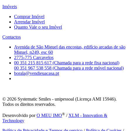
Imóveis
Comprar Imóvel
Arrendar Imóvel
Quanto Vale o seu Imóvel
Contactos
Avenida de São Miguel das encostas, edifício arcadas de são
Miguel, n249, esc 60
2775-775 Carcavelos
00 351 215 815 617 (Chamada para a rede fixa nacional)
00 351 967 538 558 (Chamada para a rede móvel nacional)
borala@vendieuacasa.pt
© 2026
Systematic Smiles - unipessoal (Licença AMI 15946).
Todos os direitos reservados.
®
Desenvolvido por
O MEU IMO
/
XLM - Innovation &
Technology
Política de Privacidade e Termos de serviço
/
Política de Cookies
/