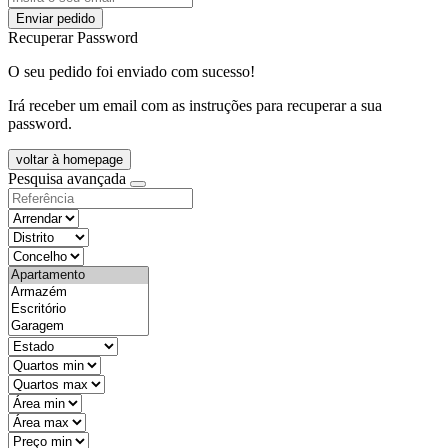
Enviar pedido
Recuperar Password
O seu pedido foi enviado com sucesso!
Irá receber um email com as instruções para recuperar a sua
password.
voltar à homepage
Pesquisa avançada
objective
districtId
countyId
types
state
mintypo
maxtypo
minarea
maxarea
minprice