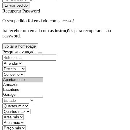
Enviar pedido
Recuperar Password
O seu pedido foi enviado com sucesso!
Irá receber um email com as instruções para recuperar a sua
password.
voltar à homepage
Pesquisa avançada
objective
districtId
countyId
types
state
mintypo
maxtypo
minarea
maxarea
minprice