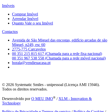
Imóveis
Comprar Imóvel
Arrendar Imóvel
Quanto Vale o seu Imóvel
Contactos
Avenida de São Miguel das encostas, edifício arcadas de são
Miguel, n249, esc 60
2775-775 Carcavelos
00 351 215 815 617 (Chamada para a rede fixa nacional)
00 351 967 538 558 (Chamada para a rede móvel nacional)
borala@vendieuacasa.pt
© 2026
Systematic Smiles - unipessoal (Licença AMI 15946).
Todos os direitos reservados.
®
Desenvolvido por
O MEU IMO
/
XLM - Innovation &
Technology
Política de Privacidade e Termos de serviço
/
Política de Cookies
/